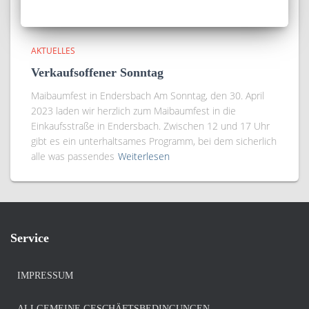
AKTUELLES
Verkaufsoffener Sonntag
Maibaumfest in Endersbach Am Sonntag, den 30. April
2023 laden wir herzlich zum Maibaumfest in die
Einkaufsstraße in Endersbach. Zwischen 12 und 17 Uhr
gibt es ein unterhaltsames Programm, bei dem sicherlich
alle was passendes
Weiterlesen
Service
IMPRESSUM
ALLGEMEINE GESCHÄFTSBEDINGUNGEN